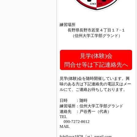
練習場所
長野県長野市若里４丁目１７−１
（信州大学工学部グランド）
見学(体験)会
問合せ等は下記連絡先へ
見学(体験)会を随時開催しています。興
味のある方は下記連絡先の電話又はメー
ルにて、ご連絡お待ちしております。
日時 ：随時
練習場所：信州大学工学部グランド
連絡先 ：戸谷秀一（代表）
TEL
090-7272-8612
MAIL
fcfellows1978〔at〕gmail.com