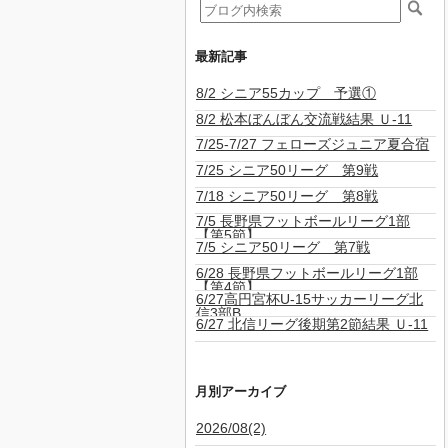
最新記事
8/2 シニア55カップ 予選①
8/2 松本ぼんぼん交流戦結果 Ｕ-11
7/25-7/27 フェローズジュニア夏合宿
7/25 シニア50リーグ 第9戦
7/18 シニア50リーグ 第8戦
7/5 長野県フットボールリーグ1部
【第5節】
7/5 シニア50リーグ 第7戦
6/28 長野県フットボールリーグ1部
【第4節】
6/27高円宮杯U-15サッカーリーグ北
信3部B
6/27 北信リーグ後期第2節結果 Ｕ-11
月別アーカイブ
2026/08(2)