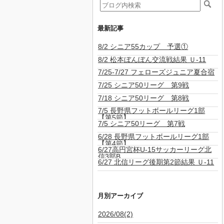
最新記事
8/2 シニア55カップ 予選①
8/2 松本ぼんぼん交流戦結果 Ｕ-11
7/25-7/27 フェローズジュニア夏合宿
7/25 シニア50リーグ 第9戦
7/18 シニア50リーグ 第8戦
7/5 長野県フットボールリーグ1部
【第5節】
7/5 シニア50リーグ 第7戦
6/28 長野県フットボールリーグ1部
【第4節】
6/27高円宮杯U-15サッカーリーグ北
信3部B
6/27 北信リーグ後期第2節結果 Ｕ-11
月別アーカイブ
2026/08(2)