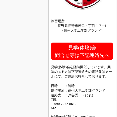
練習場所
長野県長野市若里４丁目１７−１
（信州大学工学部グランド）
見学(体験)会
問合せ等は下記連絡先へ
見学(体験)会を随時開催しています。興
味のある方は下記連絡先の電話又はメー
ルにて、ご連絡お待ちしております。
日時 ：随時
練習場所：信州大学工学部グランド
連絡先 ：戸谷秀一（代表）
TEL
090-7272-8612
MAIL
fcfellows1978〔at〕gmail.com