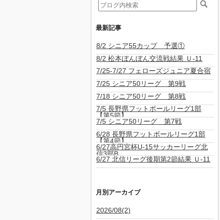
最新記事
8/2 シニア55カップ 予選①
8/2 松本ぼんぼん交流戦結果 Ｕ-11
7/25-7/27 フェローズジュニア夏合宿
7/25 シニア50リーグ 第9戦
7/18 シニア50リーグ 第8戦
7/5 長野県フットボールリーグ1部
【第5節】
7/5 シニア50リーグ 第7戦
6/28 長野県フットボールリーグ1部
【第4節】
6/27高円宮杯U-15サッカーリーグ北
信3部B
6/27 北信リーグ後期第2節結果 Ｕ-11
月別アーカイブ
2026/08(2)