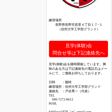
練習場所
長野県長野市若里４丁目１７−１
（信州大学工学部グランド）
見学(体験)会
問合せ等は下記連絡先へ
見学(体験)会を随時開催しています。興
味のある方は下記連絡先の電話又はメー
ルにて、ご連絡お待ちしております。
日時 ：随時
練習場所：信州大学工学部グランド
連絡先 ：戸谷秀一（代表）
TEL
090-7272-8612
MAIL
fcfellows1978〔at〕gmail.com