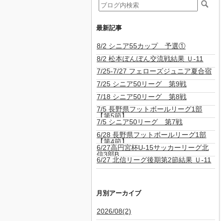
最新記事
8/2 シニア55カップ 予選①
8/2 松本ぼんぼん交流戦結果 Ｕ-11
7/25-7/27 フェローズジュニア夏合宿
7/25 シニア50リーグ 第9戦
7/18 シニア50リーグ 第8戦
7/5 長野県フットボールリーグ1部
【第5節】
7/5 シニア50リーグ 第7戦
6/28 長野県フットボールリーグ1部
【第4節】
6/27高円宮杯U-15サッカーリーグ北
信3部B
6/27 北信リーグ後期第2節結果 Ｕ-11
月別アーカイブ
2026/08(2)