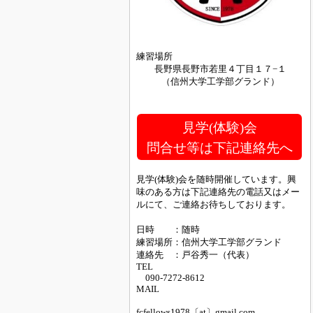
練習場所
長野県長野市若里４丁目１７−１
（信州大学工学部グランド）
見学(体験)会
問合せ等は下記連絡先へ
見学(体験)会を随時開催しています。興
味のある方は下記連絡先の電話又はメー
ルにて、ご連絡お待ちしております。
日時 ：随時
練習場所：信州大学工学部グランド
連絡先 ：戸谷秀一（代表）
TEL
090-7272-8612
MAIL
fcfellows1978〔at〕gmail.com