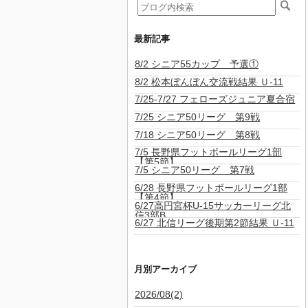
最新記事
8/2 シニア55カップ 予選①
8/2 松本ぼんぼん交流戦結果 Ｕ-11
7/25-7/27 フェローズジュニア夏合宿
7/25 シニア50リーグ 第9戦
7/18 シニア50リーグ 第8戦
7/5 長野県フットボールリーグ1部
【第5節】
7/5 シニア50リーグ 第7戦
6/28 長野県フットボールリーグ1部
【第4節】
6/27高円宮杯U-15サッカーリーグ北
信3部B
6/27 北信リーグ後期第2節結果 Ｕ-11
月別アーカイブ
2026/08(2)