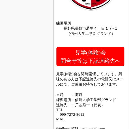
練習場所
長野県長野市若里４丁目１７−１
（信州大学工学部グランド）
見学(体験)会
問合せ等は下記連絡先へ
見学(体験)会を随時開催しています。興
味のある方は下記連絡先の電話又はメー
ルにて、ご連絡お待ちしております。
日時 ：随時
練習場所：信州大学工学部グランド
連絡先 ：戸谷秀一（代表）
TEL
090-7272-8612
MAIL
fcfellows1978〔at〕gmail.com