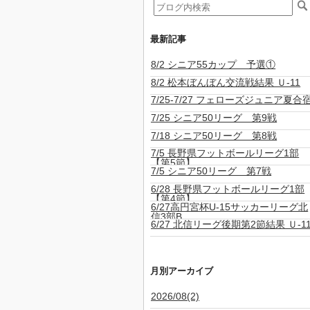
最新記事
8/2 シニア55カップ 予選①
8/2 松本ぼんぼん交流戦結果 Ｕ-11
7/25-7/27 フェローズジュニア夏合
7/25 シニア50リーグ 第9戦
7/18 シニア50リーグ 第8戦
7/5 長野県フットボールリーグ1部
【第5節】
7/5 シニア50リーグ 第7戦
6/28 長野県フットボールリーグ1部
【第4節】
6/27高円宮杯U-15サッカーリーグ北
信3部B
6/27 北信リーグ後期第2節結果 Ｕ-1
月別アーカイブ
2026/08(2)