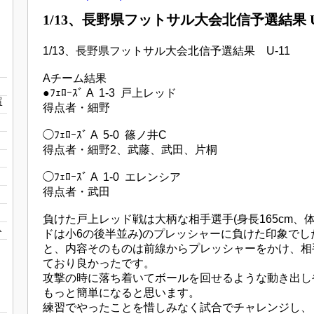
1/13、長野県フットサル大会北信予選結果 U
1/13、長野県フットサル大会北信予選結果 U-11
Aチーム結果
●ﾌｪﾛｰｽﾞ A 1-3 戸上レッド
宿
得点者・細野
◯ﾌｪﾛｰｽﾞ A 5-0 篠ノ井C
得点者・細野2、武藤、武田、片桐
◯ﾌｪﾛｰｽﾞ A 1-0 エレンシア
得点者・武田
負けた戸上レッド戦は大柄な相手選手(身長165cm、
1
ドは小6の後半並み)のプレッシャーに負けた印象で
と、内容そのものは前線からプレッシャーをかけ、相
ており良かったです。
攻撃の時に落ち着いてボールを回せるような動き出し
もっと簡単になると思います。
練習でやったことを惜しみなく試合でチャレンジし、