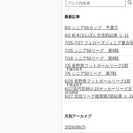
最新記事
8/2 シニア55カップ 予選①
8/2 松本ぼんぼん交流戦結果 Ｕ-11
7/25-7/27 フェローズジュニア夏合
7/25 シニア50リーグ 第9戦
7/18 シニア50リーグ 第8戦
7/5 長野県フットボールリーグ1部
【第5節】
7/5 シニア50リーグ 第7戦
6/28 長野県フットボールリーグ1部
【第4節】
6/27高円宮杯U-15サッカーリーグ北
信3部B
6/27 北信リーグ後期第2節結果 Ｕ-1
月別アーカイブ
2026/08(2)