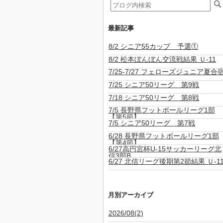
最新記事
8/2 シニア55カップ 予選①
8/2 松本ぼんぼん交流戦結果 Ｕ-11
7/25-7/27 フェローズジュニア夏合
7/25 シニア50リーグ 第9戦
7/18 シニア50リーグ 第8戦
7/5 長野県フットボールリーグ1部
【第5節】
7/5 シニア50リーグ 第7戦
6/28 長野県フットボールリーグ1部
【第4節】
6/27高円宮杯U-15サッカーリーグ北
信3部B
6/27 北信リーグ後期第2節結果 Ｕ-1
月別アーカイブ
2026/08(2)