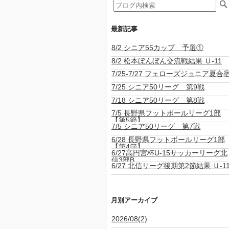
最新記事
8/2 シニア55カップ 予選①
8/2 松本ぼんぼん交流戦結果 Ｕ-11
7/25-7/27 フェローズジュニア夏合
7/25 シニア50リーグ 第9戦
7/18 シニア50リーグ 第8戦
7/5 長野県フットボールリーグ1部
【第5節】
7/5 シニア50リーグ 第7戦
6/28 長野県フットボールリーグ1部
【第4節】
6/27高円宮杯U-15サッカーリーグ北
信3部B
6/27 北信リーグ後期第2節結果 Ｕ-1
月別アーカイブ
2026/08(2)