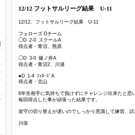
12/12 フットサルリーグ結果 U-11
12/12、フットサルリーグ結果 U-11
フェローズ Dチーム
◯D 2-0 スクールA
宿
得点者・青沼、熊原
◯D 3-0 篠ノ井A
得点者・青沼2、川浦
●D 1-4 ﾌｪﾛｰｽﾞA
得点者・北山
6年生相手に気持ちで負けずにチャレンジ出来たと思
1
毎回得点した事が頑張った結果です。
攻守の切り替えが遅いのでしっかり意識して練習、試
川俣