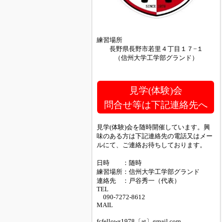
練習場所
長野県長野市若里４丁目１７−１
（信州大学工学部グランド）
見学(体験)会
問合せ等は下記連絡先へ
見学(体験)会を随時開催しています。興
味のある方は下記連絡先の電話又はメー
ルにて、ご連絡お待ちしております。
日時 ：随時
練習場所：信州大学工学部グランド
連絡先 ：戸谷秀一（代表）
TEL
090-7272-8612
MAIL
fcfellows1978〔at〕gmail.com