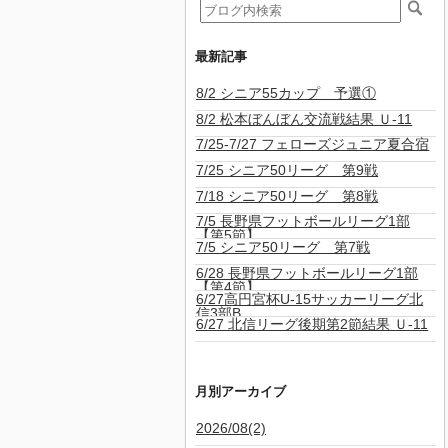
最新記事
8/2 シニア55カップ 予選①
8/2 松本ぼんぼん交流戦結果 Ｕ-11
7/25-7/27 フェローズジュニア夏合宿
7/25 シニア50リーグ 第9戦
7/18 シニア50リーグ 第8戦
7/5 長野県フットボールリーグ1部
【第5節】
7/5 シニア50リーグ 第7戦
6/28 長野県フットボールリーグ1部
【第4節】
6/27高円宮杯U-15サッカーリーグ北
信3部B
6/27 北信リーグ後期第2節結果 Ｕ-11
月別アーカイブ
2026/08(2)